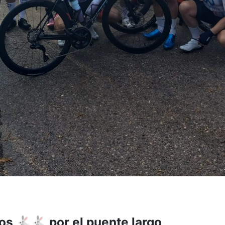
os 🐇🐇 por el puente largo