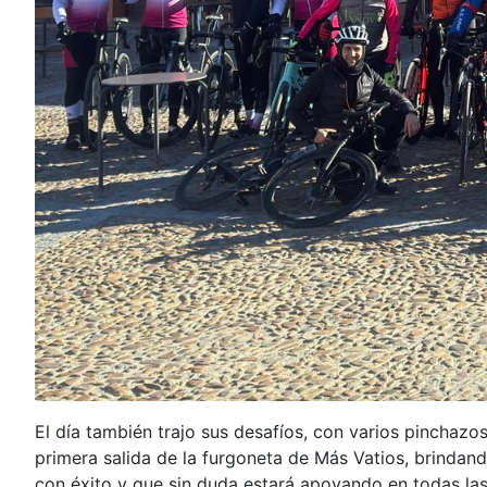
El día también trajo sus desafíos, con varios pinchazo
primera salida de la furgoneta de Más Vatios, brinda
con éxito y que sin duda estará apoyando en todas las