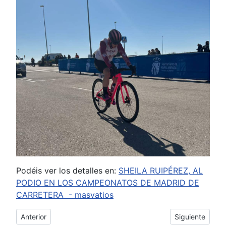
Podéis ver los detalles en:
SHEILA RUIPÉREZ, AL
PODIO EN LOS CAMPEONATOS DE MADRID DE
CARRETERA - masvatios
Artículo anterior: 09_02_2025. Cedillos del Condado
Artículo siguien
Anterior
Siguiente