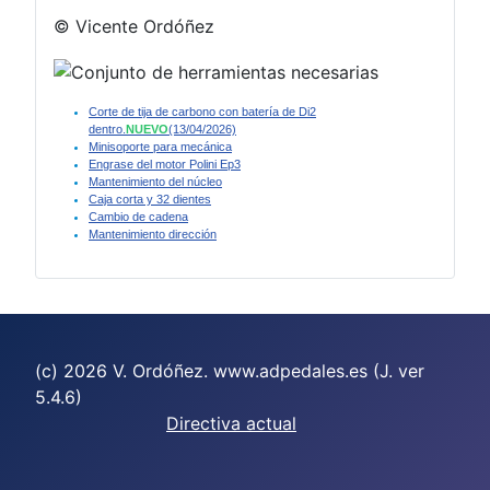
© Vicente Ordóñez
Corte de tija de carbono con batería de Di2
dentro.
NUEVO
(13/04/2026)
Minisoporte para mecánica
Engrase del motor Polini Ep3
Mantenimiento del núcleo
Caja corta y 32 dientes
Cambio de cadena
Mantenimiento dirección
(c) 2026 V. Ordóñez. www.adpedales.es (J. ver
5.4.6)
Directiva actual