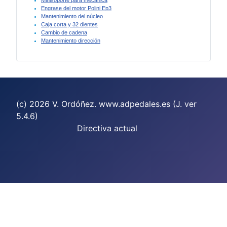
Minisoporte para mecánica
Engrase del motor Polini Ep3
Mantenimiento del núcleo
Caja corta y 32 dientes
Cambio de cadena
Mantenimiento dirección
(c) 2026 V. Ordóñez. www.adpedales.es (J. ver
5.4.6)
Directiva actual