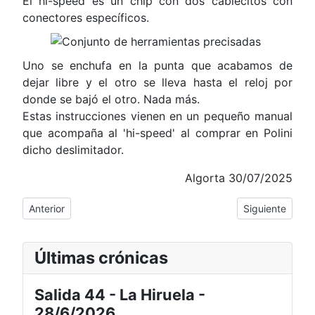
El hi-speed es un chip con dos cablecitos con
conectores específicos.
Uno se enchufa en la punta que acabamos de
dejar libre y el otro se lleva hasta el reloj por
donde se bajó el otro. Nada más.
Estas instrucciones vienen en un pequeño manual
que acompaña al 'hi-speed' al comprar en Polini
dicho deslimitador.
Algorta 30/07/2025
Artículo anterior: Mantenimiento cadena e-bike y otros.
Artículo siguie
Anterior
Siguiente
Últimas crónicas
Salida 44 - La Hiruela -
28/6/2026