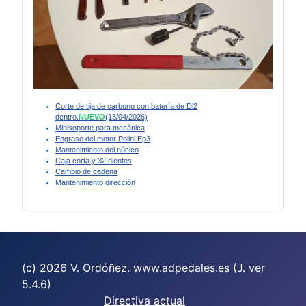
Corte de tija de carbono con batería de Di2
dentro.
NUEVO
(13/04/2026)
Minisoporte para mecánica
Engrase del motor Polini Ep3
Mantenimiento del núcleo
Caja corta y 32 dientes
Cambio de cadena
Mantenimiento dirección
(c) 2026 V. Ordóñez. www.adpedales.es (J. ver
5.4.6)
Directiva actual