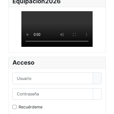
Equipación2026
Acceso
Usuario
Contraseña
Mostrar 
Recuérdeme