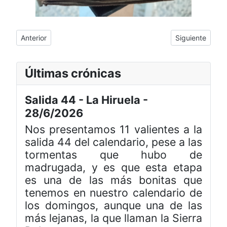
Artículo anterior: Corte de tija de carbono con batería de Di2 d
Artículo siguien
Anterior
Siguiente
Últimas crónicas
Salida 44 - La Hiruela -
28/6/2026
Nos presentamos 11 valientes a la
salida 44 del calendario, pese a las
tormentas que hubo de
madrugada, y es que esta etapa
es una de las más bonitas que
tenemos en nuestro calendario de
los domingos, aunque una de las
más lejanas, la que llaman la Sierra