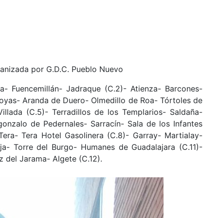
rganizada por G.D.C. Pueblo Nuevo
a- Fuencemillán- Jadraque (C.2)- Atienza- Barcones-
Hoyas- Aranda de Duero- Olmedillo de Roa- Tórtoles de
llada (C.5)- Terradillos de los Templarios- Saldaña-
agonzalo de Pedernales- Sarracín- Sala de los Infantes
Tera- Tera Hotel Gasolinera (C.8)- Garray- Martialay-
ja- Torre del Burgo- Humanes de Guadalajara (C.11)-
 del Jarama- Algete (C.12).