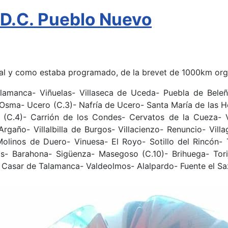
.D.C. Pueblo Nuevo
a, tal y como estaba programado, de la brevet de 1000km o
alamanca- Viñuelas- Villaseca de Uceda- Puebla de Beleñ
 Osma- Ucero (C.3)- Nafría de Ucero- Santa María de las 
(C.4)- Carrión de los Condes- Cervatos de la Cueza- Vi
Argaño- Villalbilla de Burgos- Villacienzo- Renuncio- Vill
 Molinos de Duero- Vinuesa- El Royo- Sotillo del Rincón- 
s- Barahona- Sigüenza- Masegoso (C.10)- Brihuega- Tori
 Casar de Talamanca- Valdeolmos- Alalpardo- Fuente el Saz