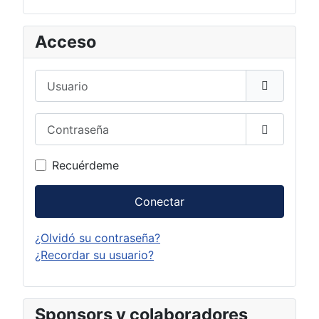
Acceso
Usuario
Contraseña
Mostrar c
Recuérdeme
Conectar
¿Olvidó su contraseña?
¿Recordar su usuario?
Sponsors y colaboradores