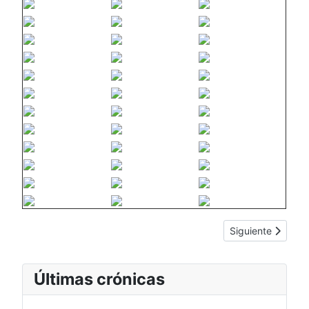
Artículo siguient
Siguiente
Últimas crónicas