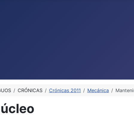
GUOS
CRÓNICAS
Crónicas 2011
Mecánica
Manteni
núcleo