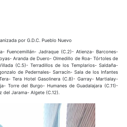
rganizada por G.D.C. Pueblo Nuevo
a- Fuencemillán- Jadraque (C.2)- Atienza- Barcones-
Hoyas- Aranda de Duero- Olmedillo de Roa- Tórtoles de
llada (C.5)- Terradillos de los Templarios- Saldaña-
agonzalo de Pedernales- Sarracín- Sala de los Infantes
Tera- Tera Hotel Gasolinera (C.8)- Garray- Martialay-
ja- Torre del Burgo- Humanes de Guadalajara (C.11)-
 del Jarama- Algete (C.12).