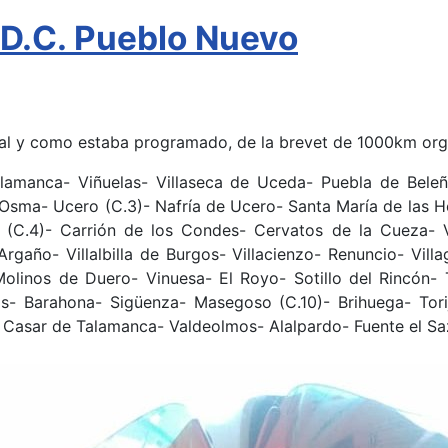
.D.C. Pueblo Nuevo
a, tal y como estaba programado, de la brevet de 1000km o
alamanca- Viñuelas- Villaseca de Uceda- Puebla de Beleñ
 Osma- Ucero (C.3)- Nafría de Ucero- Santa María de las 
(C.4)- Carrión de los Condes- Cervatos de la Cueza- Vi
Argaño- Villalbilla de Burgos- Villacienzo- Renuncio- Vill
 Molinos de Duero- Vinuesa- El Royo- Sotillo del Rincón- 
s- Barahona- Sigüenza- Masegoso (C.10)- Brihuega- Tori
 Casar de Talamanca- Valdeolmos- Alalpardo- Fuente el Saz