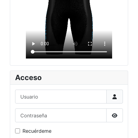
Acceso
Usuario
Contraseña
Mostrar c
Recuérdeme