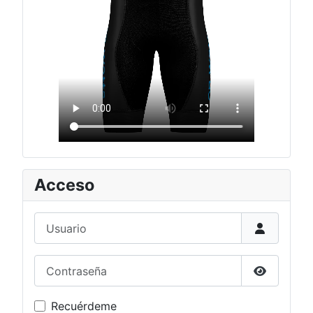
Acceso
Usuario
Contraseña
Mostrar c
Recuérdeme