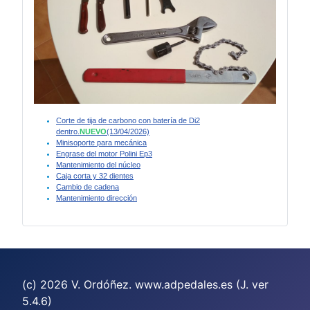
Corte de tija de carbono con batería de Di2
dentro.
NUEVO
(13/04/2026)
Minisoporte para mecánica
Engrase del motor Polini Ep3
Mantenimiento del núcleo
Caja corta y 32 dientes
Cambio de cadena
Mantenimiento dirección
(c) 2026 V. Ordóñez. www.adpedales.es (J. ver
5.4.6)