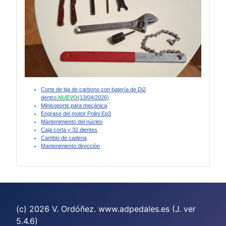
Corte de tija de carbono con batería de Di2
dentro.
NUEVO
(13/04/2026)
Minisoporte para mecánica
Engrase del motor Polini Ep3
Mantenimiento del núcleo
Caja corta y 32 dientes
Cambio de cadena
Mantenimiento dirección
(c) 2026 V. Ordóñez. www.adpedales.es (J. ver
5.4.6)